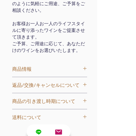
のように気軽にご用途、ご予算をご
相談ください。
お客様お一人お一人のライフスタイ
ルに寄り添ったワインをご提案させ
て頂きます。
ご予算、ご用途に応じて、あなただ
けのワインをお選びいたします。
商品情報
ご参考までに、基本セットは3本
返品/交換/キャンセルについて
10,000円ですが、本数、ご予算に応じ
て増減可能です。
商品に不備があった場合、またはご注
商品の引き渡し時期について
文と異なる商品が届いた場合のみ、返
本数やご予算に応じて、自由に組み合
品をお受けいたします。
わせることが可能です。
原則注文後、4日〜7日営業日以内に発
送料について
送いたします。
商品到着後 7 日以内に、お手数ですが
お好みのワインをお選びください。
弊社までご連絡ください。
送料　1箱6本まで1200円（離
スパークリング
納期に関しては別途メールでご連絡い
島・一部地域は除く）